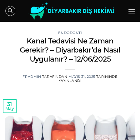
İçeriğe
atla
ENDODONTİ
Kanal Tedavisi Ne Zaman
Gerekir? – Diyarbakır’da Nasıl
Uygulanır? – 12/06/2025
FRADMIN
TARAFINDAN
MAYIS 31, 2025
TARIHINDE
YAYINLANDI
31
May