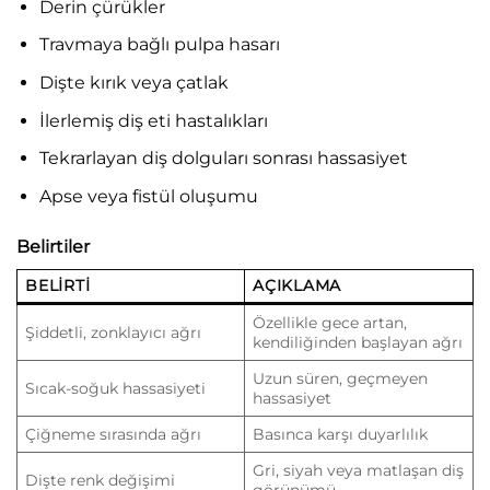
Derin çürükler
Travmaya bağlı pulpa hasarı
Dişte kırık veya çatlak
İlerlemiş diş eti hastalıkları
Tekrarlayan diş dolguları sonrası hassasiyet
Apse veya fistül oluşumu
Belirtiler
BELIRTI
AÇIKLAMA
Özellikle gece artan,
Şiddetli, zonklayıcı ağrı
kendiliğinden başlayan ağrı
Uzun süren, geçmeyen
Sıcak-soğuk hassasiyeti
hassasiyet
Çiğneme sırasında ağrı
Basınca karşı duyarlılık
Gri, siyah veya matlaşan diş
Dişte renk değişimi
görünümü